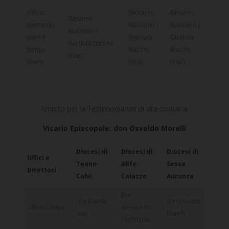
Ufficio
Giovanni
Giovanni
Giovanni
spettacolo,
Maliziano |
Maliziano |
Maliziano |
sport e
Gianluca
Gianluca
Gianluca Boccino
tempo
Boccino
Boccino
(Vice)
libero
(Vice)
(Vice)
Ambito per la Testimonianza di vita cristiana.
Vicario Episcopale: don Osvaldo Morelli
Diocesi di
Diocesi di
Diocesi di
Uffici e
Teano-
Alife-
Sessa
Direttori
Calvi
Caiazzo
Aurunca
Don
don Davide
don Osvaldo
Ufficio Caritas
Alessandro
Volo
Morelli
Occhibove