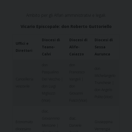
Ambito per gli Affari amministrativi e legali.
Vicario Episcopale: don Roberto Guttoriello
Diocesi di
Diocesi di
Diocesi di
Uffici e
Teano-
Alife-
Sessa
Direttori
Calvi
Caiazzo
Aurunca
don
don
don
Pasqualino
Francesco
Michelangelo
Cancelleria
Del Vecchio |
Vangeli |
Tranchese |
vescovile
don Luigi
don
don Angelo
Migliozzi
Giovanni
Polito (Vice)
(Vice)
Fusco (Vice)
diac.
Giovannino
diac.
Economato
Giuseppina
Mercone |
Daniele
diocesano
Verrengia