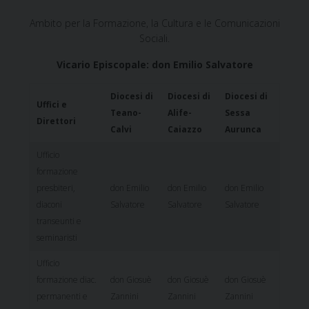
Ambito per la Formazione, la Cultura e le Comunicazioni
Sociali.
Vicario Episcopale: don Emilio Salvatore
Diocesi di
Diocesi di
Diocesi di
Uffici e
Teano-
Alife-
Sessa
Direttori
Calvi
Caiazzo
Aurunca
Ufficio
formazione
presbiteri,
don Emilio
don Emilio
don Emilio
diaconi
Salvatore
Salvatore
Salvatore
transeunti e
seminaristi
Ufficio
formazione diac.
don Giosuè
don Giosuè
don Giosuè
permanenti e
Zannini
Zannini
Zannini