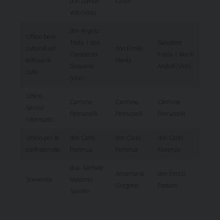
don Davide
Cirioli
Volo (Vice)
don Angelo
Ufficio beni
Testa | don
Salvatore
culturali ed
don Emilio
Crescenzo
Freda | Mario
edilizia di
Meola
Gravante
Andolfi (Vice)
culto
(Vice)
Ufficio
Carmine
Carmine
Carmine
Servizi
Petruccelli
Petruccelli
Petruccelli
Informatici
Ufficio per le
don Carlo
don Carlo
don Carlo
confraternite
Fiorenza
Fiorenza
Fiorenza
diac. Michele
Annamaria
don Enrico
Sovvenire
Massimo
Gregorio
Passaro
Sorvillo