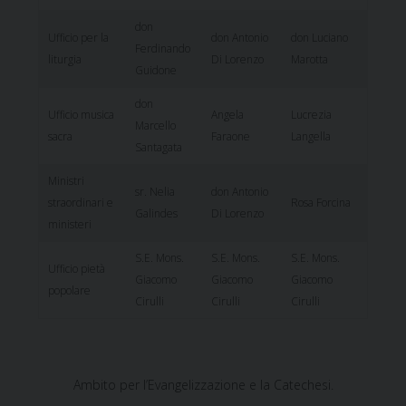
don
Ufficio per la
don Antonio
don Luciano
Ferdinando
liturgia
Di Lorenzo
Marotta
Guidone
don
Ufficio musica
Angela
Lucrezia
Marcello
sacra
Faraone
Langella
Santagata
Ministri
sr. Nelia
don Antonio
straordinari e
Rosa Forcina
Galindes
Di Lorenzo
ministeri
S.E. Mons.
S.E. Mons.
S.E. Mons.
Ufficio pietà
Giacomo
Giacomo
Giacomo
popolare
Cirulli
Cirulli
Cirulli
Ambito per l’Evangelizzazione e la Catechesi.