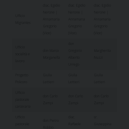
diac. Egidio
diac. Egidio
diac. Egidio
Nerone |
Nerone |
Nerone |
Ufficio
Annamaria
Annamaria
Annamaria
Migrantes
Gregorio
Gregorio
Gregorio
(Vice)
(Vice)
(Vice)
don
Ufficio
don Marco
Gregorio
Margherita
socialità e
Morganella
Alberto
Nuzzi
lavoro
Urrego
Progetto
Giulia
Giulia
Giulia
Policoro
Lettieri
Lettieri
Lettieri
Ufficio
don Carlo
don Carlo
don Carlo
pastorale
Zampi
Zampi
Zampi
carceraria
Ufficio
diac.
sr.
don Pietro
pastorale
Raffaele
Giuseppina
Robbio