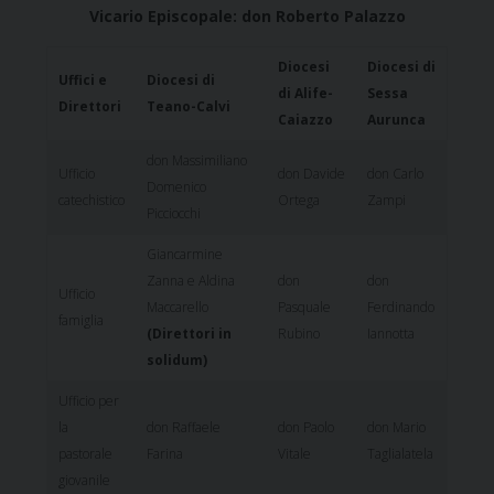
Vicario Episcopale: don Roberto Palazzo
Diocesi
Diocesi di
Uffici e
Diocesi di
di Alife-
Sessa
Direttori
Teano-Calvi
Caiazzo
Aurunca
don Massimiliano
Ufficio
don Davide
don Carlo
Domenico
catechistico
Ortega
Zampi
Picciocchi
Giancarmine
Zanna e Aldina
don
don
Ufficio
Maccarello
Pasquale
Ferdinando
famiglia
(Direttori in
Rubino
Iannotta
solidum)
Ufficio per
la
don Raffaele
don Paolo
don Mario
pastorale
Farina
Vitale
Taglialatela
giovanile