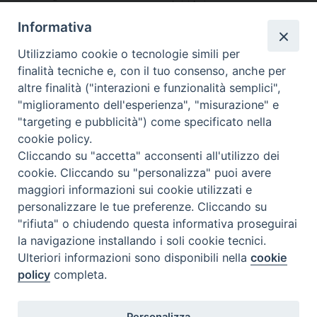
Luigi Arrigo
religione
Ferrara
Palazzo
Informativa
cattolica
Utilizziamo cookie o tecnologie simili per
Ufficio
finalità tecniche e, con il tuo consenso, anche per
ecumenismo e
don Giosuè
don Giosuè
don Giosuè
altre finalità ("interazioni e funzionalità semplici",
dialogo
Zannini
Zannini
Zannini
"miglioramento dell'esperienza", "misurazione" e
interreligioso
"targeting e pubblicità") come specificato nella
cookie policy.
Cliccando su "accetta" acconsenti all'utilizzo dei
cookie. Cliccando su "personalizza" puoi avere
maggiori informazioni sui cookie utilizzati e
personalizzare le tue preferenze. Cliccando su
"rifiuta" o chiudendo questa informativa proseguirai
DIOCESI di
la navigazione installando i soli cookie tecnici.
Ulteriori informazioni sono disponibili nella
cookie
SESSA AURUNCA
policy
completa.
Via XXI Luglio, 148 - 81037 Sessa Aurunca CE
Tel. 0823 937167 - Fax 0823 937167
Personalizza