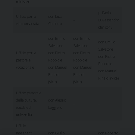
ministeri
p. Paolo
Ufficio per la
don Luca
–
D’Alessandro
vita consacrata
Conforto
ofm conv.
don Emilio
don Emilio
don Emilio
Salvatore
Salvatore
Salvatore
Ufficio per la
don Pietro
don Pietro
don Pietro
pastorale
Robbio e
Robbio e
Robbio e
vocazionale
don Manuel
don Manuel
don Manuel
Rinaldi
Rinaldi
Rinaldi (Vice)
(Vice)
(Vice)
Ufficio pastorale
della cultura,
don Alessio
–
–
scuola ed
Leggiero
università
Ufficio
insegnanti
don Giulio
don Roberto