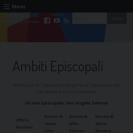
S
Menu
k
sabato 08 agosto 2026
i
Cerca
San Domenico, sacerdote
p
F
Y
R
t
o
a
o
S
c
o
c
u
S
Ambiti Episcopali
n
t
e
T
e
n
b
u
Ambito per le Celebrazioni liturgiche, le Celebrazioni dei
t
Sacramenti e la Pietà popolare.
o
b
Vicario Episcopale: don Angelo Salerno
o
e
Diocesi di
Diocesi di
Diocesi di
Uffici e
Teano-
Alife-
Sessa
k
Direttori
Calvi
Caiazzo
Aurunca