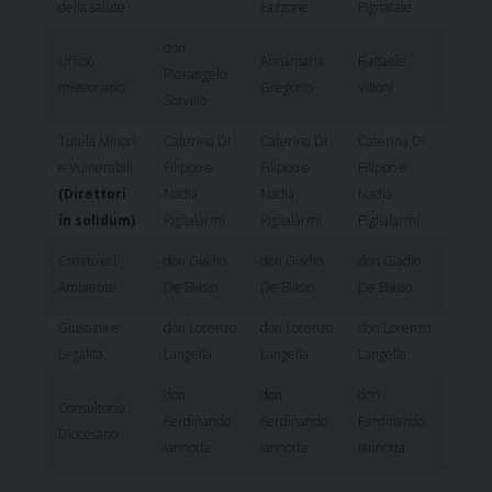
della salute
Fazzone
Pignatale
don
Ufficio
Annamaria
Raffaele
Pierangelo
missionario
Gregorio
Villoni
Sorvillo
Tutela Minori
Caterina Di
Caterina Di
Caterina Di
e Vulnerabili
Filippo e
Filippo e
Filippo e
(Direttori
Nadia
Nadia
Nadia
in solidum)
Piglialarmi
Piglialarmi
Piglialarmi
Creato ed
don Giadio
don Giadio
don Giadio
Ambiente
De Biasio
De Biasio
De Biasio
Giustizia e
don Lorenzo
don Lorenzo
don Lorenzo
Legalità
Langella
Langella
Langella
don
don
don
Consultorio
Ferdinando
Ferdinando
Ferdinando
Diocesano
Iannotta
Iannotta
Iannotta