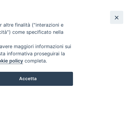
edì 06 agosto 2026
Cerca
urazione del Signore
F
Y
R
altre finalità ("interazioni e
a
o
S
cità") come specificato nella
c
u
S
 avere maggiori informazioni sui
sta informativa proseguirai la
e
T
kie policy
completa.
b
u
Accetta
o
b
o
e
k