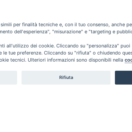
giov
NEWS
FOTO-VIDEO GALLERY
Festa della Trasfig
imili per finalità tecniche e, con il tuo consenso, anche per 
amento dell'esperienza", "misurazione" e "targeting e pubbli
i all'utilizzo dei cookie. Cliccando su "personalizza" puoi
re le tue preferenze. Cliccando su "rifiuta" o chiudendo que
okie tecnici. Ulteriori informazioni sono disponibili nella
coo
Rifiuta