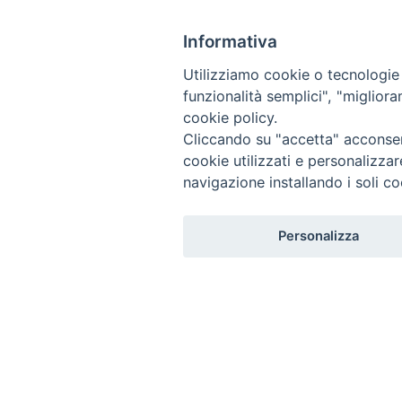
S
HOME
DIOCESI
PERSONE
CURIA
PARROCCHIE
k
Informativa
i
DOCUMENTI
LIMEN
CONTATTI
p
Utilizziamo cookie o tecnologie s
t
funzionalità semplici", "miglior
o
cookie policy.
c
Cliccando su "accetta" acconsent
o
cookie utilizzati e personalizza
n
navigazione installando i soli co
t
e
Personalizza
n
t