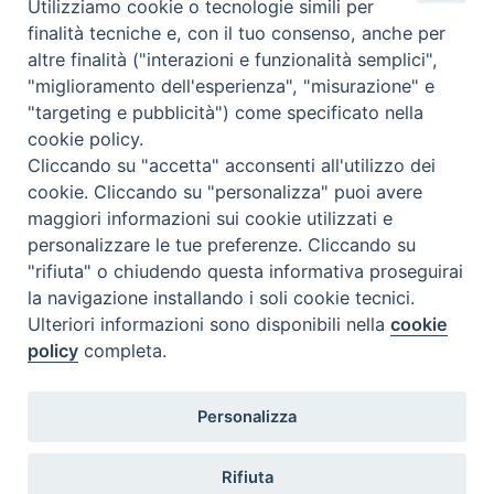
Utilizziamo cookie o tecnologie simili per
finalità tecniche e, con il tuo consenso, anche per
Contatti:
Tel. 0823937167
altre finalità ("interazioni e funzionalità semplici",
Mail:
diocesi.sessaaurunca@progettopolicoro.it
"miglioramento dell'esperienza", "misurazione" e
"targeting e pubblicità") come specificato nella
Orari di apertura al pubblico:
Mercoledì 10:00 / 12:30
cookie policy.
| Venerdì 10:00 / 12:30
Cliccando su "accetta" acconsenti all'utilizzo dei
cookie. Cliccando su "personalizza" puoi avere
maggiori informazioni sui cookie utilizzati e
personalizzare le tue preferenze. Cliccando su
"rifiuta" o chiudendo questa informativa proseguirai
DIOCESI di
la navigazione installando i soli cookie tecnici.
Ulteriori informazioni sono disponibili nella
cookie
SESSA AURUNCA
policy
completa.
Via XXI Luglio, 148 - 81037 Sessa Aurunca CE
Tel. 0823 937167 - Fax 0823 937167
Personalizza
Privacy
HOME
DIOCESI
PERSONE
CURIA
PARROCCHIE
NEWS
Rifiuta