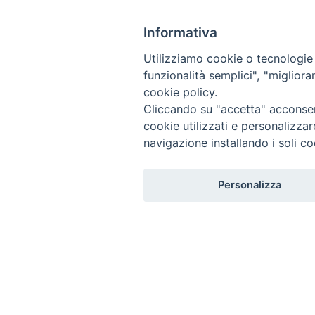
S
HOME
DIOCESI
PERSONE
CURIA
PARROCCHIE
k
Informativa
i
DOCUMENTI
LIMEN
CONTATTI
p
Utilizziamo cookie o tecnologie s
t
funzionalità semplici", "miglior
o
cookie policy.
c
Cliccando su "accetta" acconsent
o
cookie utilizzati e personalizza
n
navigazione installando i soli co
t
e
Personalizza
n
t