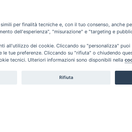
vene
NEWS
FOTO-VIDEO GALLERY
Santi Sisto II, papa
imili per finalità tecniche e, con il tuo consenso, anche per 
amento dell'esperienza", "misurazione" e "targeting e pubbli
i all'utilizzo dei cookie. Cliccando su "personalizza" puoi
re le tue preferenze. Cliccando su "rifiuta" o chiudendo que
okie tecnici. Ulteriori informazioni sono disponibili nella
coo
Rifiuta