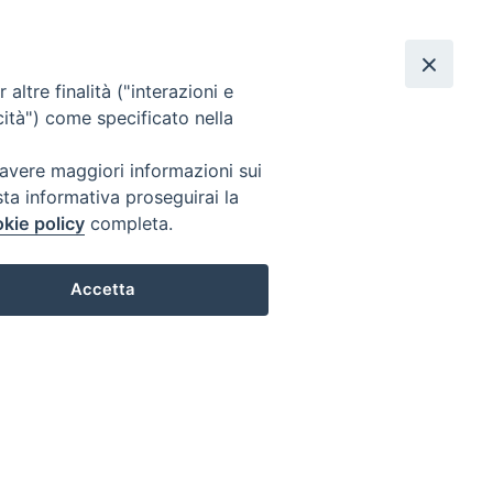
rdì 07 agosto 2026
Cerca
, e compagni, martiri
F
Y
R
altre finalità ("interazioni e
a
o
S
cità") come specificato nella
c
u
S
 avere maggiori informazioni sui
sta informativa proseguirai la
e
T
kie policy
completa.
b
u
Accetta
o
b
o
e
k