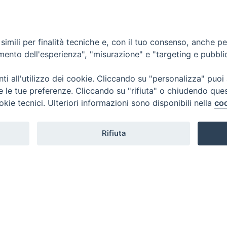
vene
NEWS
FOTO-VIDEO GALLERY
Santi Sisto II, papa
imili per finalità tecniche e, con il tuo consenso, anche per 
amento dell'esperienza", "misurazione" e "targeting e pubbli
i all'utilizzo dei cookie. Cliccando su "personalizza" puoi
re le tue preferenze. Cliccando su "rifiuta" o chiudendo que
okie tecnici. Ulteriori informazioni sono disponibili nella
coo
Rifiuta