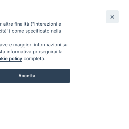
rdì 07 agosto 2026
Cerca
, e compagni, martiri
F
Y
R
altre finalità ("interazioni e
a
o
S
cità") come specificato nella
c
u
S
 avere maggiori informazioni sui
sta informativa proseguirai la
e
T
kie policy
completa.
b
u
Accetta
o
b
o
e
k