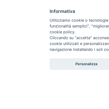
S
HOME
DIOCESI
PERSONE
CURIA
PARROCCHIE
k
Informativa
i
DOCUMENTI
LIMEN
CONTATTI
p
Utilizziamo cookie o tecnologie s
t
funzionalità semplici", "miglior
o
cookie policy.
c
Cliccando su "accetta" acconsent
o
cookie utilizzati e personalizza
n
navigazione installando i soli co
t
e
Personalizza
n
t