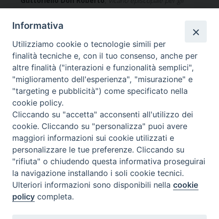
Guttoriello Don Roberto
,
Vicario episcopale per gli
Affari amministrativi e legali
;
Informativa
Morelli Don Osvaldo
,
Vicario episcopale per la
Testimonianza di vita cristiana
;
Utilizziamo cookie o tecnologie simili per
finalità tecniche e, con il tuo consenso, anche per
Palazzo Don Roberto
,
Vicario episcopale per
altre finalità ("interazioni e funzionalità semplici",
l’Evangelizzazione e la Catechesi
;
"miglioramento dell'esperienza", "misurazione" e
Fiorenza Don Carlo
,
Vicario foraneo
;
"targeting e pubblicità") come specificato nella
cookie policy.
Iannotta Don Ferdinando
;
Vicario foraneo
.
Cliccando su "accetta" acconsenti all'utilizzo dei
cookie. Cliccando su "personalizza" puoi avere
maggiori informazioni sui cookie utilizzati e
personalizzare le tue preferenze. Cliccando su
"rifiuta" o chiudendo questa informativa proseguirai
DIOCESI di
la navigazione installando i soli cookie tecnici.
Ulteriori informazioni sono disponibili nella
cookie
SESSA AURUNCA
policy
completa.
Via XXI Luglio, 148 - 81037 Sessa Aurunca CE
Tel. 0823 937167 - Fax 0823 937167