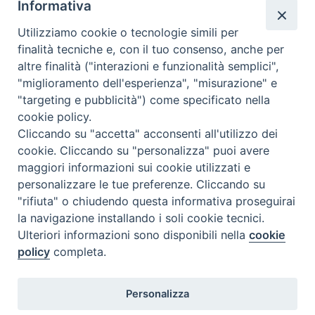
Informativa
l’arte della guerra”:
stato di salute del nostro
L’appello dei Vescovi
Vescovo, 17 Maggio
Utilizziamo cookie o tecnologie simili per
della Campania al
2021
»
finalità tecniche e, con il tuo consenso, anche per
Governo e al Parlamento
altre finalità ("interazioni e funzionalità semplici",
affinché l’Italia ratifichi
"miglioramento dell'esperienza", "misurazione" e
il Trattato di Proibizione
"targeting e pubblicità") come specificato nella
delle armi nucleari
cookie policy.
Cliccando su "accetta" acconsenti all'utilizzo dei
cookie. Cliccando su "personalizza" puoi avere
maggiori informazioni sui cookie utilizzati e
personalizzare le tue preferenze. Cliccando su
"rifiuta" o chiudendo questa informativa proseguirai
DIOCESI di
la navigazione installando i soli cookie tecnici.
Ulteriori informazioni sono disponibili nella
cookie
SESSA AURUNCA
policy
completa.
Via XXI Luglio, 148 - 81037 Sessa Aurunca CE
Tel. 0823 937167 - Fax 0823 937167
Personalizza
Privacy