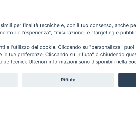
giov
NEWS
FOTO-VIDEO GALLERY
Festa della Trasfig
imili per finalità tecniche e, con il tuo consenso, anche per 
amento dell'esperienza", "misurazione" e "targeting e pubbli
i all'utilizzo dei cookie. Cliccando su "personalizza" puoi
re le tue preferenze. Cliccando su "rifiuta" o chiudendo que
okie tecnici. Ulteriori informazioni sono disponibili nella
coo
Rifiuta