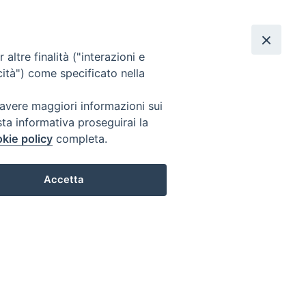
edì 06 agosto 2026
Cerca
urazione del Signore
F
Y
R
altre finalità ("interazioni e
a
o
S
cità") come specificato nella
c
u
S
 avere maggiori informazioni sui
sta informativa proseguirai la
e
T
kie policy
completa.
b
u
Accetta
o
b
o
e
k