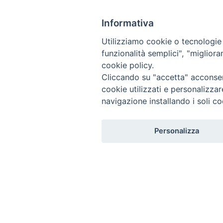
S
HOME
DIOCESI
PERSONE
CURIA
PARROCCHIE
k
Informativa
i
DOCUMENTI
LIMEN
CONTATTI
p
Utilizziamo cookie o tecnologie s
t
funzionalità semplici", "miglior
o
cookie policy.
c
Cliccando su "accetta" acconsent
o
cookie utilizzati e personalizza
n
navigazione installando i soli co
t
e
Personalizza
n
t