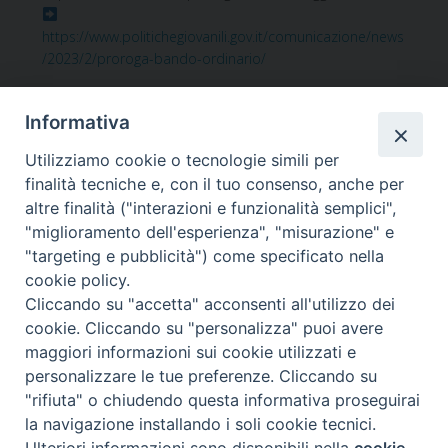
https://www.politichegiovanili.gov.it/comunicazione/news
/2023/2/proroga-bando-ordinario/
Informativa
Utilizziamo cookie o tecnologie simili per
finalità tecniche e, con il tuo consenso, anche per
altre finalità ("interazioni e funzionalità semplici",
«
TEI, Inaugurazione
Chiusura al pubblico
"miglioramento dell'esperienza", "misurazione" e
dell’anno giudiziario. Ieri a
dell’Ufficio Cancelleria
»
"targeting e pubblicità") come specificato nella
San Potito la cerimonia
cookie policy.
Cliccando su "accetta" acconsenti all'utilizzo dei
cookie. Cliccando su "personalizza" puoi avere
maggiori informazioni sui cookie utilizzati e
personalizzare le tue preferenze. Cliccando su
"rifiuta" o chiudendo questa informativa proseguirai
DIOCESI di
la navigazione installando i soli cookie tecnici.
Ulteriori informazioni sono disponibili nella
cookie