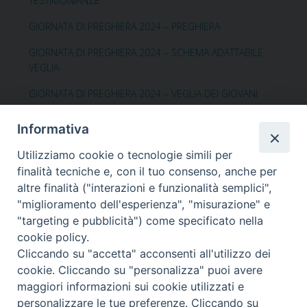
TESTIMONIANZE
GIORNATA DI PREGHIERA 2024 – PREGHIERA
GIORNATA DI PREGHIERA 2024 – SCHEMA ADATTABILE
VEGLIA
GIORNATA DI PREGHIERA 2024 – VEGLIA DEI GIOVANI
GIORNATA DI PREGHIERA 2024 – PREGHIERA DEI FEDELI
Informativa
GIORNATA DI PREGHIERA 2024 – MANIFESTO
Utilizziamo cookie o tecnologie simili per
finalità tecniche e, con il tuo consenso, anche per
altre finalità ("interazioni e funzionalità semplici",
Per ulteriori
"miglioramento dell'esperienza", "misurazione" e
informazioni:
https://tutelaminori.chiesacattolica.it/ritess
"targeting e pubblicità") come specificato nella
ere-fiducia-iv-giornata-nazionale-di-preghiera-per-le-
cookie policy.
vittime/
Cliccando su "accetta" acconsenti all'utilizzo dei
cookie. Cliccando su "personalizza" puoi avere
maggiori informazioni sui cookie utilizzati e
personalizzare le tue preferenze. Cliccando su