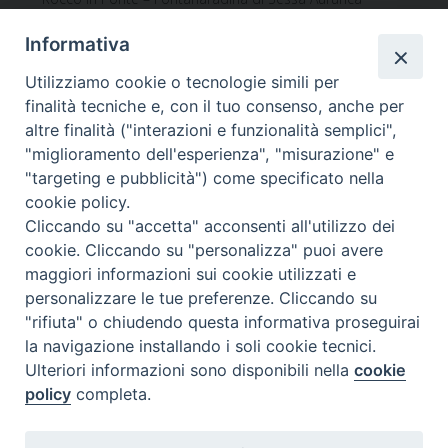
Assistente unitario Azione Cattolica
Informativa
Direttore Ufficio per la Pastorale Giovanile
Utilizziamo cookie o tecnologie simili per
finalità tecniche e, con il tuo consenso, anche per
Cappellano Confraternita Maria SS. del Rosario
altre finalità ("interazioni e funzionalità semplici",
Indirizzo:
Parrocchia S.Erasmo | 81030 Piedimonte di
"miglioramento dell'esperienza", "misurazione" e
Sessa Aurunca (CE)
"targeting e pubblicità") come specificato nella
cookie policy.
Mail:
mariotaglialatela@gmail.com
Cliccando su "accetta" acconsenti all'utilizzo dei
cookie. Cliccando su "personalizza" puoi avere
maggiori informazioni sui cookie utilizzati e
personalizzare le tue preferenze. Cliccando su
"rifiuta" o chiudendo questa informativa proseguirai
DIOCESI di
la navigazione installando i soli cookie tecnici.
Ulteriori informazioni sono disponibili nella
cookie
SESSA AURUNCA
policy
completa.
Via XXI Luglio, 148 - 81037 Sessa Aurunca CE
Tel. 0823 937167 - Fax 0823 937167