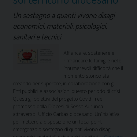
r
a
l
m
Un sostegno a quanti vivono disagi
a
p
g
economici, materiali, psicologici,
a
r
sanitari e tecnici
g
a
n
d
a
Affiancare, sostenere e
u
d
rinfrancare le famiglie nelle
a
i
innumerevoli difficoltà che il
l
s
momento storico sta
e
e
creando per superare, in collaborazione con gli
r
n
Enti pubblici e associazioni questo periodo di crisi.
i
s
Questi gli obiettivi del progetto Covid Free
p
i
promosso dalla Diocesi di Sessa Aurunca
r
b
attraverso l’Ufficio Caritas diocesano. Un’iniziativa
e
i
per mettere a disposizione un focal point
s
l
emergenza a sostegno di quanti vivono disagi
a
i
economici, materiali, psicologici, sanitari …
Continua