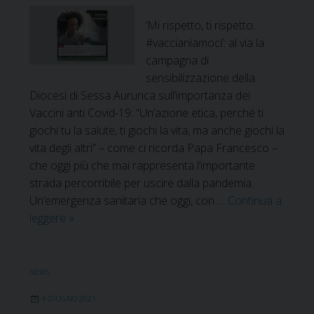
e
o
s
‘Mi rispetto, ti rispetto:
c
i
#vaccianiamoci’: al via la
e
d
campagna di
s
e
sensibilizzazione della
s
n
Diocesi di Sessa Aurunca sull’importanza dei
i
z
Vaccini anti Covid-19: “Un’azione etica, perché ti
o
a
giochi tu la salute, ti giochi la vita, ma anche giochi la
n
d
vita degli altri” – come ci ricorda Papa Francesco –
i
e
che oggi più che mai rappresenta l’importante
d
l
strada percorribile per uscire dalla pandemia.
e
l
Un’emergenza sanitaria che oggi, con …
Continua a
l
a
leggere
‘
»
l
C
M
a
E
i
C
I
r
o
NEWS
i
n
4 GIUGNO 2021
s
f