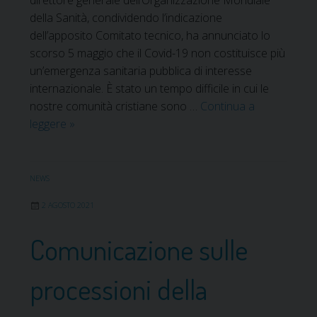
della Sanità, condividendo l’indicazione
dell’apposito Comitato tecnico, ha annunciato lo
scorso 5 maggio che il Covid-19 non costituisce più
un’emergenza sanitaria pubblica di interesse
internazionale. È stato un tempo difficile in cui le
nostre comunità cristiane sono …
Continua a
leggere
C
»
O
V
I
NEWS
D
2 AGOSTO 2021
1
9
Comunicazione sulle
,
f
processioni della
i
n