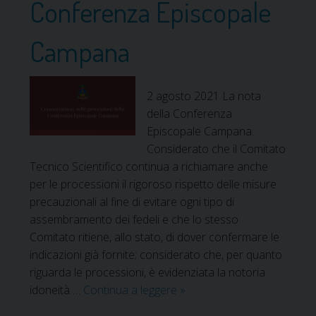
Conferenza Episcopale
e
e
m
Campana
e
r
g
2 agosto 2021 La nota
e
della Conferenza
n
Episcopale Campana.
z
Considerato che il Comitato
a
Tecnico Scientifico continua a richiamare anche
s
per le processioni il rigoroso rispetto delle misure
a
precauzionali al fine di evitare ogni tipo di
n
assembramento dei fedeli e che lo stesso
i
Comitato ritiene, allo stato, di dover confermare le
t
indicazioni già fornite; considerato che, per quanto
a
riguarda le processioni, è evidenziata la notoria
r
idoneità …
Continua a leggere
C
»
i
o