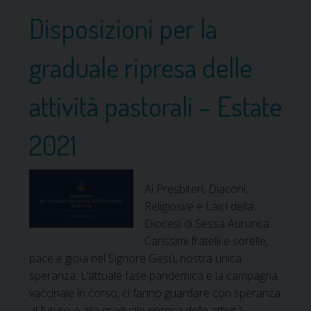
p
e
Disposizioni per la
e
r
t
e
graduale ripresa delle
t
n
o
z
attività pastorali – Estate
,
a
t
E
i
p
2021
r
i
i
s
s
c
Ai Presbiteri, Diaconi,
p
o
Religiosi/e e Laici della
e
p
Diocesi di Sessa Aurunca
t
a
Carissimi fratelli e sorelle,
t
l
pace e gioia nel Signore Gesù, nostra unica
o
e
speranza. L’attuale fase pandemica e la campagna
:
C
vaccinale in corso, ci fanno guardare con speranza
#
a
al futuro e alla graduale ripresa delle attività