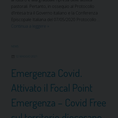
v
m
pastorali. Pertanto, in ossequio al Protocollo
a
p
d’Intesa tra il Governo italiano e la Conferenza
c
a
Episcopale Italiana del 07/05/2020 Protocollo …
c
n
Continua a leggere
D
»
i
a
i
a
s
n
p
NEWS
i
o
a
12 MAGGIO 2021
s
m
i
Emergenza Covid.
o
z
c
i
i
Attivato il Focal Point
o
’
n
:
Emergenza – Covid Free
i
l
p
a
e
sul territorio diocesano
c