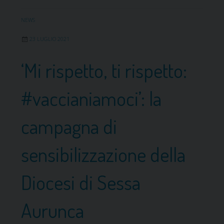
a
m
:
u
NEWS
l
n
a
23 LUGLIO 2021
i
l
c
‘Mi rispetto, ti rispetto:
e
a
t
z
t
#vaccianiamoci’: la
i
e
o
r
campagna di
n
a
e
d
s
sensibilizzazione della
e
u
l
l
Diocesi di Sessa
l
l
a
e
P
Aurunca
p
r
r