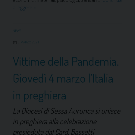
d
z
a leggere
E
»
e
z
m
l
a
e
l
z
r
e
NEWS
i
g
a
3 MARZO 2021
o
e
t
n
n
t
Vittime della Pandemia.
e
z
i
d
a
v
Giovedì 4 marzo l’Italia
e
C
i
l
o
t
l
in preghiera
v
à
a
i
p
D
d
a
La Diocesi di Sessa Aurunca si unisce
i
.
s
o
in preghiera alla celebrazione
A
t
c
t
o
presieduta dal Card. Bassetti
e